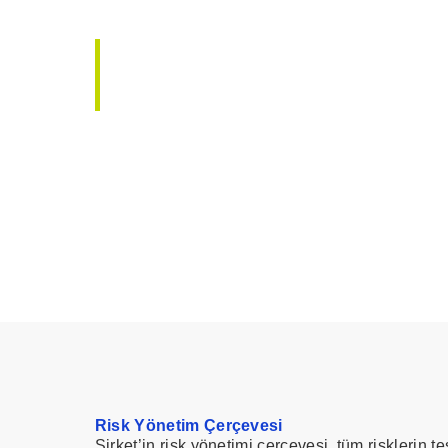
Medisa, kontrollü iş sü
uyumlu, şeffaf ve sürdü
Risk Yönetim Çerçevesi
Şirket’in risk yönetimi çerçevesi, tüm risklerin t