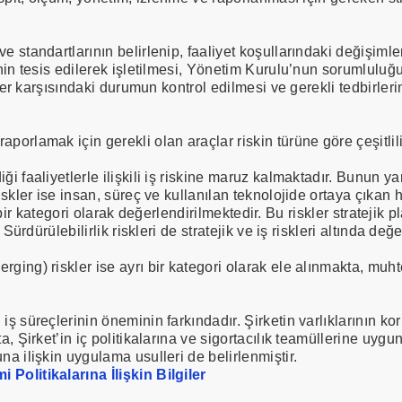
e standartlarının belirlenip, faaliyet koşullarındaki değişimle
inin tesis edilerek işletilmesi, Yönetim Kurulu’nun sorumluluğu
mitler karşısındaki durumun kontrol edilmesi ve gerekli tedbir
porlamak için gerekli olan araçlar riskin türüne göre çeşitlil
 faaliyetlerle ilişkili iş riskine maruz kalmaktadır. Bunun yanı 
riskler ise insan, süreç ve kullanılan teknolojide ortaya çıka
ayrı bir kategori olarak değerlendirilmektedir. Bu riskler stratej
 Sürdürülebilirlik riskleri de stratejik ve iş riskleri altında değ
ging) riskler ise ayrı bir kategori olarak ele alınmakta, muht
ş süreçlerinin öneminin farkındadır. Şirketin varlıklarının koru
ta, Şirket’in iç politikalarına ve sigortacılık teamüllerine uyg
na ilişkin uygulama usulleri de belirlenmiştir.
 Politikalarına İlişkin Bilgiler