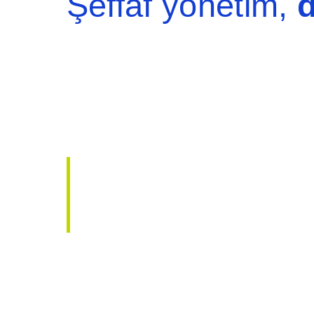
Şeffaf yönetim,
d
Risk yönetimi ve iç kon
belirlenen tolerans sın
hayata geçirilmesi ve s