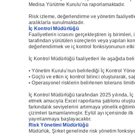
Medisa Yürütme Kurulu’na raporlamaktadır.
Risk izleme, değerlendirme ve yönetim faaliyetle
aralıklarla sunulmaktadır.
İç Kontrol Müdürlüğü
Faaliyetlerin icrasını gerçekleştiren iş birimleri
tarafından yürütülen süreçlerin veya yapılan kont
değerlendirmek ve iç kontrol fonksiyonunun etk
İç Kontrol Müdürlüğü faaliyetleri ile aşağıda be
• Yönetim Kurulu’nun belirlediği İç Kontrol Yön
• Güçlü ve etkin iç kontrol bilinci oluşturarak, 
• Operasyonel risklerin belirlenen tolerans limi
İç Kontrol Müdürlüğü tarafından 2025 yılında, İç 
etmek amacıyla Excel raporlama şablonu oluşturulmu
farkındalık seviyelerini artırmaya yönelik eğiti
çizimleri tamamlanmıştır. Eylül ayı içerisinde i
yayınlanmaya başlayacaktır.
Risk Yönetimi Müdürlüğü
Müdürlük, Şirket genelinde risk yönetim fonksiyo