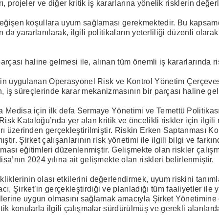
 projeler ve diğer kritik iş kararlarına yönelik risklerin değe
 değişen koşullara uyum sağlaması gerekmektedir. Bu kapsam
n da yararlanılarak, ilgili politikaların yeterliliği düzenli ola
parçası haline gelmesi ile, alınan tüm önemli iş kararlarında r
işkin uygulanan Operasyonel Risk ve Kontrol Yönetim Çerçeves
nin, iş süreçlerinde karar mekanizmasının bir parçası haline g
Medisa için ilk defa Sermaye Yönetimi ve Temettü Politikası, 
isk Kataloğu’nda yer alan kritik ve öncelikli riskler için ilgili ri
ı üzerinden gerçekleştirilmiştir. Riskin Erken Saptanması Komi
. Şirket çalışanlarının risk yönetimi ile ilgili bilgi ve farkın
ması eğitimleri düzenlenmiştir. Gelişmekte olan riskler çalışma
’nın 2024 yılına ait gelişmekte olan riskleri belirlenmiştir.
lerinin olası etkilerini değerlendirmek, uyum riskini tanıml
Şirket’in gerçekleştirdiği ve planladığı tüm faaliyetler ile y
müllerine uygun olmasını sağlamak amacıyla Şirket Yönetimine 
ik konularla ilgili çalışmalar sürdürülmüş ve gerekli alanla