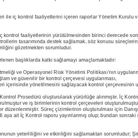
ri ile iç kontrol faaliyetlerini içeren raporlar Yönetim Kuru
, iç kontrol faaliyetlerinin yürütülmesinden birinci derecede so
rollerin tasarımında destek sağlamak, söz konusu süreçlerin ve 
inliğini gözetmekten sorumludur.
lirlenen başlıklarda katkı sağlamayı amaçlamaktadır:
etmeliği ve Operasyonel Risk Yönetimi Politikası’nın uygulan
sağlam ve güvenilir bir kontrol çerçevesi uygulanması,
tleri içerisinde yönetilmesini sağlayacak kontrol çerçevesinin
Kontrol Prosedürü oluşturularak yürürlüğe alınmıştır. İç Kontrol
ştur ve iş birimlerinin kontrol çerçeveleri oluşturulmuştur. Şi
mler düzenlenmiştir. Süreç çizimlerinin oluşturulması için Dan
lk 6 aya ait İç Kontrol raporu yayınlanmış olup; bundan sonrak
nunun yeterliliğini ve etkinliğini sağlamaktan sorumludur; Şir