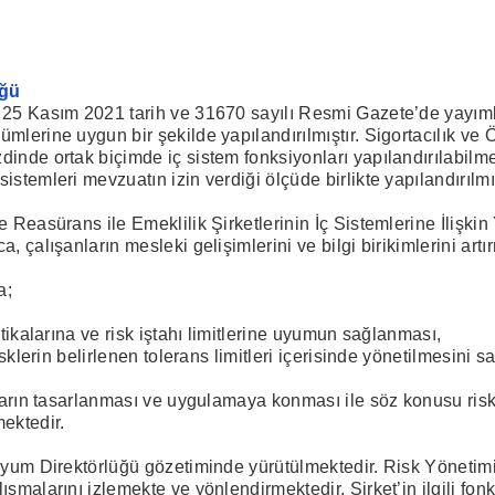
üğü
, 25 Kasım 2021 tarih ve 31670 sayılı Resmi Gazete’de yayıml
mlerine uygun bir şekilde yapılandırılmıştır. Sigortacılık ve 
dinde ortak biçimde iç sistem fonksiyonları yapılandırılabil
stemleri mevzuatın izin verdiği ölçüde birlikte yapılandırılmış
 Reasürans ile Emeklilik Şirketlerinin İç Sistemlerine İlişkin
 çalışanların mesleki gelişimlerini ve bilgi birikimlerini artı
a;
itikalarına ve risk iştahı limitlerine uyumun sağlanması,
risklerin belirlenen tolerans limitleri içerisinde yönetilmesini
onların tasarlanması ve uygulamaya konması ile söz konusu ris
ektedir.
 Uyum Direktörlüğü gözetiminde yürütülmektedir. Risk Yönetim
şmalarını izlemekte ve yönlendirmektedir. Şirket’in ilgili fonks