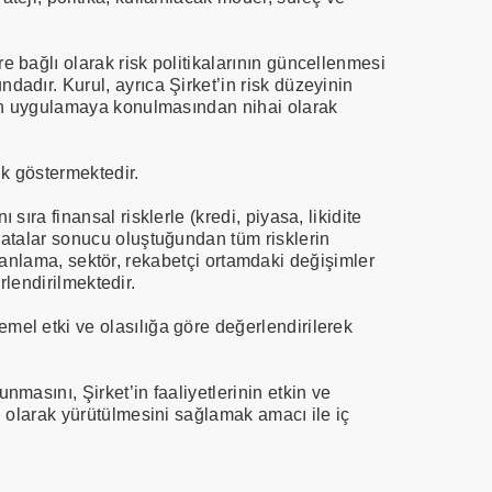
re bağlı olarak risk politikalarının güncellenmesi
ndadır. Kurul, ayrıca Şirket’in risk düzeyinin
lerin uygulamaya konulmasından nihai olarak
ik göstermektedir.
sıra finansal risklerle (kredi, piyasa, likidite
n hatalar sonucu oluştuğundan tüm risklerin
ik planlama, sektör, rekabetçi ortamdaki değişimler
erlendirilmektedir.
emel etki ve olasılığa göre değerlendirilerek
nmasını, Şirket’in faaliyetlerinin etkin ve
un olarak yürütülmesini sağlamak amacı ile iç