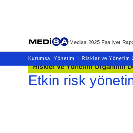
Medisa 2025 Faaliyet Rap
Kurumsal Yönetim
I
Riskler ve Yönetim 
Riskler ve Yönetim Organının D
Etkin risk yöneti