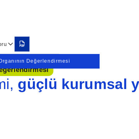
oru
Organının Değerlendirmesi
eğerlendirmesi
mi,
güçlü kurumsal y