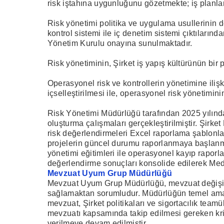
risk iştahına uygunluğunu gözetmekte; iş planları,
Risk yönetimi politika ve uygulama usullerinin
kontrol sistemi ile iç denetim sistemi çıktılarında
Yönetim Kurulu onayına sunulmaktadır.
Risk yönetiminin, Şirket iş yapış kültürünün bir 
Operasyonel risk ve kontrollerin yönetimine il
içselleştirilmesi ile, operasyonel risk yönetimi
Risk Yönetimi Müdürlüğü tarafından 2025 yılında 
oluşturma çalışmaları gerçekleştirilmiştir. Şirket R
risk değerlendirmeleri Excel raporlama şablonlar
projelerin güncel durumu raporlanmaya başlanmıştır
yönetimi eğitimleri ile operasyonel kayıp raporla
değerlendirme sonuçları konsolide edilerek Medisa
Mevzuat Uyum Grup Müdürlüğü
Mevzuat Uyum Grup Müdürlüğü, mevzuat değişiklik
sağlamaktan sorumludur. Müdürlüğün temel amacı, 
mevzuat, Şirket politikaları ve sigortacılık tea
mevzuatı kapsamında takip edilmesi gereken krit
verilmeye devam edilmiştir.